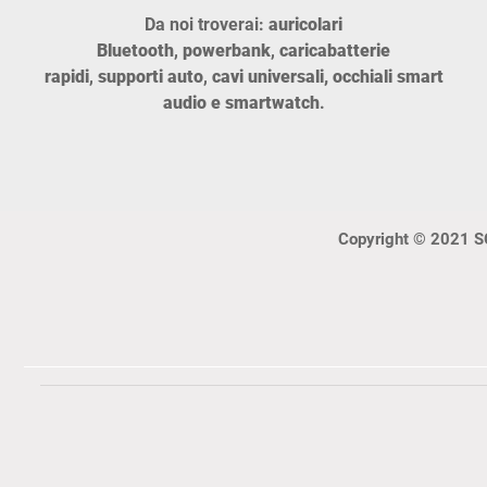
Da noi troverai:
auric
olari
Bluetooth
,
powerbank
,
caricabatterie
rapidi
,
supporti auto
,
cavi universali,
occhiali smart
audio e smartwatch
.
Copyright © 2021 SG